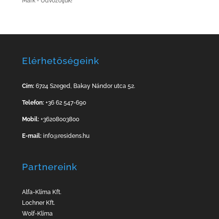
Mark
-
Üdvözöljük!
Elérhetőségeink
Cím:
6724 Szeged, Bakay Nándor utca 52.
Telefon:
+36 62 547-690
Mobil:
+36208003800
E-mail:
info@residens.hu
Partnereink
Alfa-Klíma Kft.
Lochner Kft
.
Wolf-Klíma