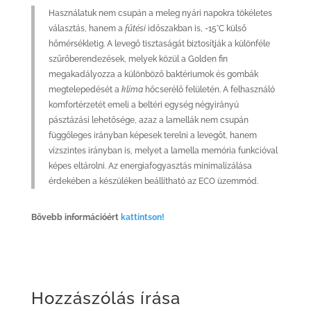
Használatuk nem csupán a meleg nyári napokra tökéletes
választás, hanem a
fűtési
időszakban is, -15°C külső
hőmérsékletig. A levegő tisztaságát biztosítják a különféle
szűrőberendezések, melyek közül a Golden fin
megakadályozza a különböző baktériumok és gombák
megtelepedését a
klíma
hőcserélő felületén. A felhasználó
komfortérzetét emeli a beltéri egység négyirányú
pásztázási lehetősége, azaz a lamellák nem csupán
függőleges irányban képesek terelni a levegőt, hanem
vízszintes irányban is, melyet a lamella memória funkcióval
képes eltárolni. Az energiafogyasztás minimalizálása
érdekében a készüléken beállítható az ECO üzemmód.
Bővebb információért
kattintson!
Hozzászólás írása